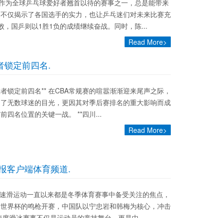
军赛作为全球乒乓球爱好者翘首以待的赛事之一，总是能带来
，不仅揭示了各国选手的实力，也让乒乓迷们对未来比赛充
，国乒则以1胜1负的成绩继续奋战。同时，陈...
Read More>
者锁定前四名.
胜者锁定前四名** 在CBA常规赛的喧嚣渐渐迎来尾声之际，
引了无数球迷的目光，更因其对季后赛排名的重大影响而成
名位置的关键一战。 **四川...
Read More>
报客户端体育频道.
**速滑运动一直以来都是冬季体育赛事中备受关注的焦点，
滑世界杯的鸣枪开赛，中国队以宁忠岩和韩梅为核心，冲击
速度滑冰赛事不仅是运动员的竞技舞台，更是中...