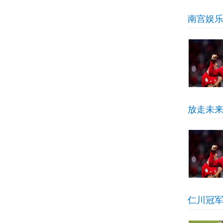
南宫娱乐
放走未来
仁川冠军