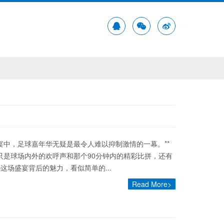
欢盛宴中，足球嘉年华无疑是最令人难以抑制激情的一幕。**
不只是球场内外的欢呼声和那个90分钟内的精彩比拼，还有
场盛宴背后的魅力，看似简单的...
Read More>