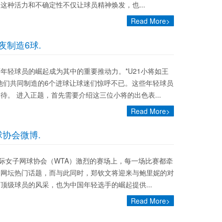
种活力和不确定性不仅让球员精神焕发，也...
Read More>
夜制造6球.
年轻球员的崛起成为其中的重要推动力。*U21小将如王
他们共同制造的6个进球让球迷们惊呼不已。这些年轻球员
。 进入正题，首先需要介绍这三位小将的出色表...
Read More>
协会微博.
在国际女子网球协会（WTA）激烈的赛场上，每一场比赛都牵
为网坛热门话题，而与此同时，郑钦文将迎来与鲍里妮的对
级球员的风采，也为中国年轻选手的崛起提供...
Read More>