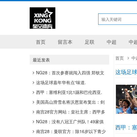
首页
留言本
足联
中超
中
首页
中
最近发表
这场足球
NG28：首次参赛就闯入四强 郑钦文
创造历史央视新闻客户端.
这场足球嘉年华有点“味道.
西甲：塞维利亚1比1踢和巴伦西亚.
美国高山滑雪名将沃恩宣布复出：剑
指2026年冬奥会2025-02-06.
南宫28官方网站：皇社主席：西甲多
支球队要打欧战，赛程众口难调，确实
NG28：没有八冠王广州队！49家俱
西甲：塞
不好排.
乐部获足协准入资格中新体坛.
南宫28：曼联官方：除16岁以下青少