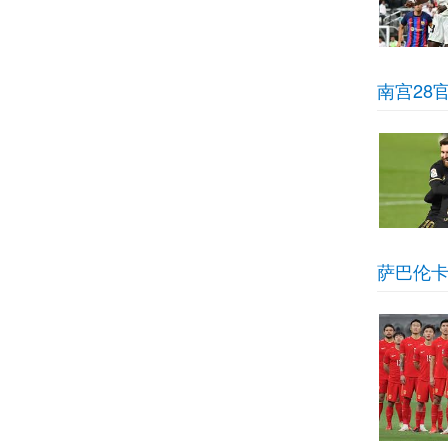
南宫28
萨巴伦卡