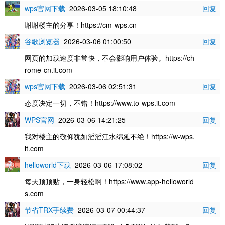
wps官网下载
2026-03-05 18:10:48
回复
谢谢楼主的分享！https://cm-wps.cn
谷歌浏览器
2026-03-06 01:00:50
回复
网页的加载速度非常快，不会影响用户体验。https://ch
rome-cn.it.com
wps官网下载
2026-03-06 02:51:31
回复
态度决定一切，不错！https://www.to-wps.it.com
WPS官网
2026-03-06 14:21:25
回复
我对楼主的敬仰犹如滔滔江水绵延不绝！https://w-wps.
it.com
helloworld下载
2026-03-06 17:08:02
回复
每天顶顶贴，一身轻松啊！https://www.app-helloworld
s.com
节省TRX手续费
2026-03-07 00:44:37
回复