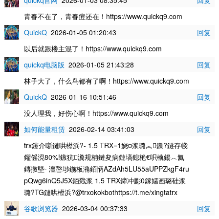
quickq官网
2026-01-03 08:35:45
回复
青春不在了，青春痘还在！https://www.quickq9.com
QuickQ
2026-01-05 01:20:43
回复
以后就跟楼主混了！https://www.quickq9.com
quickq电脑版
2026-01-05 21:43:28
回复
林子大了，什么鸟都有了啊！https://www.quickq9.com
QuickQ
2026-01-16 10:51:46
回复
没人理我，好伤心啊！https://www.quickq9.com
如何能量租赁
2026-02-14 03:41:03
回复
trx鑳介噺鏈哄櫒浜?- 1.5 TRX=1娆¤浆璐︽鏁?鐩存帴
鑺傜渷80%!鏃犺瀵规柟鏈夋病鏈塙鎴栬€呮槸鍚︿氦
鏄撴墍- 澶嶅埗鍦板潃銆怲AZdAh5LU55aUPPZkgF4ru
pQwg6inQ5J5X銆戣浆 1.5 TRX鍗冲彲0鎵嬬画璐硅浆
璐?TG鏈哄櫒浜?@trxokokbothttps://t.me/xingtatrx
谷歌浏览器
2026-03-04 00:37:33
回复