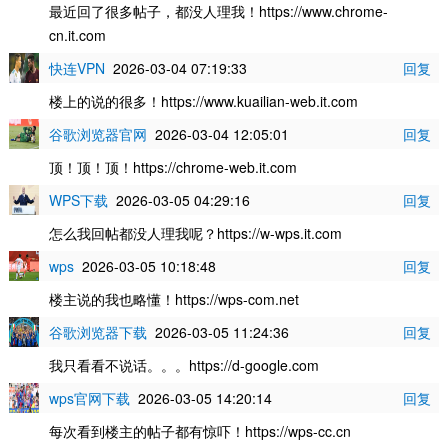
最近回了很多帖子，都没人理我！https://www.chrome-
cn.it.com
快连VPN
2026-03-04 07:19:33
回复
楼上的说的很多！https://www.kuailian-web.it.com
谷歌浏览器官网
2026-03-04 12:05:01
回复
顶！顶！顶！https://chrome-web.it.com
WPS下载
2026-03-05 04:29:16
回复
怎么我回帖都没人理我呢？https://w-wps.it.com
wps
2026-03-05 10:18:48
回复
楼主说的我也略懂！https://wps-com.net
谷歌浏览器下载
2026-03-05 11:24:36
回复
我只看看不说话。。。https://d-google.com
wps官网下载
2026-03-05 14:20:14
回复
每次看到楼主的帖子都有惊吓！https://wps-cc.cn