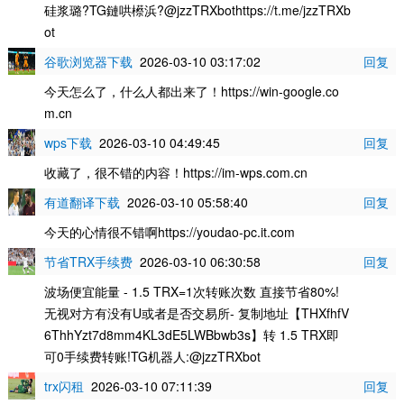
硅浆璐?TG鏈哄櫒浜?@jzzTRXbothttps://t.me/jzzTRXb
ot
谷歌浏览器下载
2026-03-10 03:17:02
回复
今天怎么了，什么人都出来了！https://win-google.co
m.cn
wps下载
2026-03-10 04:49:45
回复
收藏了，很不错的内容！https://im-wps.com.cn
有道翻译下载
2026-03-10 05:58:40
回复
今天的心情很不错啊https://youdao-pc.it.com
节省TRX手续费
2026-03-10 06:30:58
回复
波场便宜能量 - 1.5 TRX=1次转账次数 直接节省80%!
无视对方有没有U或者是否交易所- 复制地址【THXfhfV
6ThhYzt7d8mm4KL3dE5LWBbwb3s】转 1.5 TRX即
可0手续费转账!TG机器人:@jzzTRXbot
trx闪租
2026-03-10 07:11:39
回复