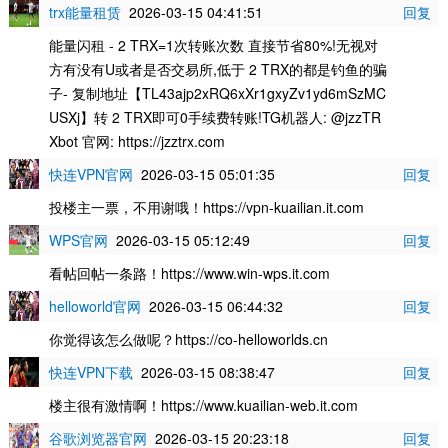
trx能量租赁
2026-03-15 04:41:51
回复
能量闪租 - 2 TRX=1次转账次数 直接节省80%!无视对
方有没有U或者是否交易所,低于 2 TRX的都是钓鱼的骗
子- 复制地址【TL43ajp2xRQ6xXr1gxyZv1yd6mSzMC
USXj】转 2 TRX即可0手续费转账!TG机器人: @jzzTR
Xbot 官网: https://jzztrx.com
快连VPN官网
2026-03-15 05:01:35
回复
投楼主一票，不用谢哦！https://vpn-kuailian.it.com
WPS官网
2026-03-15 05:12:49
回复
看帖回帖一条路！https://www.win-wps.it.com
helloworld官网
2026-03-15 06:44:32
回复
你觉得该怎么做呢？https://co-helloworlds.cn
快连VPN下载
2026-03-15 08:38:47
回复
楼主很有激情啊！https://www.kuailian-web.it.com
谷歌浏览器官网
2026-03-15 20:23:18
回复