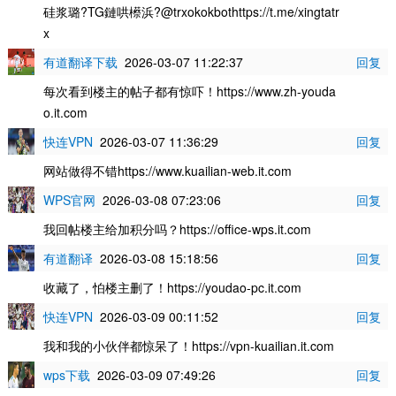
硅浆璐?TG鏈哄櫒浜?@trxokokbothttps://t.me/xingtatr
x
有道翻译下载
2026-03-07 11:22:37
回复
每次看到楼主的帖子都有惊吓！https://www.zh-youda
o.it.com
快连VPN
2026-03-07 11:36:29
回复
网站做得不错https://www.kuailian-web.it.com
WPS官网
2026-03-08 07:23:06
回复
我回帖楼主给加积分吗？https://office-wps.it.com
有道翻译
2026-03-08 15:18:56
回复
收藏了，怕楼主删了！https://youdao-pc.it.com
快连VPN
2026-03-09 00:11:52
回复
我和我的小伙伴都惊呆了！https://vpn-kuailian.it.com
wps下载
2026-03-09 07:49:26
回复