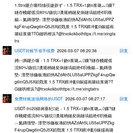
1.5trx鑳介噺绉熻祦婕旂ず - 1.5 TRX=1娆¤浆璐︽鏁?
鐩存帴鑺傜渷80%!鏃犺瀵规柟鏈夋病鏈塙鎴栬€呮槸
鍚︿氦鏄撴墍- 澶嶅埗鍦板潃銆怲AZdAh5LU55aUPPZ
kgF4rupQwg6inQ5J5X銆戣浆 1.5 TRX鍗冲彲0鎵嬬画
璐硅浆璐?TG鏈哄櫒浜?@trxokokbothttps://t.me/xingta
trx
USDT转账节省手续费
2026-03-07 08:20:36
回复
娉㈠満鑳介噺 - 1.5 TRX=1娆¤浆璐︽鏁?鐩存帴鑺傜
渷80%!鏃犺瀵规柟鏈夋病鏈塙鎴栬€呮槸鍚︿氦鏄撴
墍- 澶嶅埗鍦板潃銆怲AZdAh5LU55aUPPZkgF4rupQw
g6inQ5J5X銆戣浆 1.5 TRX鍗冲彲0鎵嬬画璐硅浆璐?T
G鏈哄櫒浜?@trxokokbothttps://t.me/xingtatrx
免费转账波场网络的USDT
2026-03-07 08:27:17
回复
USDT-trc20鍏嶈垂杞处 - 1.5 TRX=1娆¤浆璐︽鏁?鐩
存帴鑺傜渷80%!鏃犺瀵规柟鏈夋病鏈塙鎴栬€呮槸鍚
︿氦鏄撴墍- 澶嶅埗鍦板潃銆怲AZdAh5LU55aUPPZkg
F4rupQwg6inQ5J5X銆戣浆 1.5 TRX鍗冲彲0鎵嬬画璐