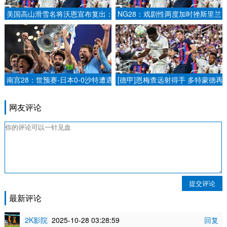
美国高山滑雪名将沃恩宣布复出：
NG28：戏剧性两度加时挫斯里兰
剑指2026年冬奥会2025-02-06.
卡 我国英式女篮队重夺亚洲冠军.
南宫28：世预赛-日本0-0沙特遭遇
[德甲]恩梅查远射得手 多特蒙德再
18强赛第二场平局.
下一城.
网友评论
提交评论
最新评论
2K影院
2025-10-28 03:28:59
回复