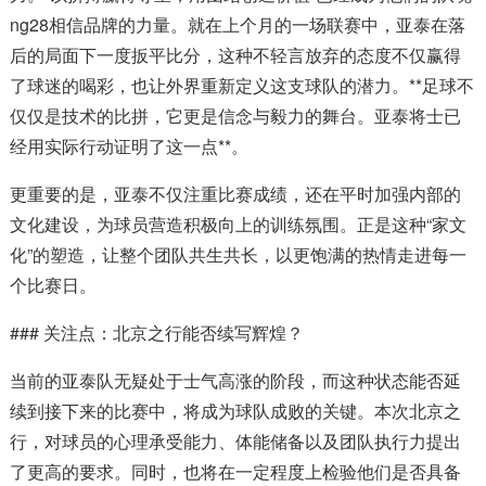
ng28相信品牌的力量。就在上个月的一场联赛中，亚泰在落
后的局面下一度扳平比分，这种不轻言放弃的态度不仅赢得
了球迷的喝彩，也让外界重新定义这支球队的潜力。**足球不
仅仅是技术的比拼，它更是信念与毅力的舞台。亚泰将士已
经用实际行动证明了这一点**。
更重要的是，亚泰不仅注重比赛成绩，还在平时加强内部的
文化建设，为球员营造积极向上的训练氛围。正是这种“家文
化”的塑造，让整个团队共生共长，以更饱满的热情走进每一
个比赛日。
### 关注点：北京之行能否续写辉煌？
当前的亚泰队无疑处于士气高涨的阶段，而这种状态能否延
续到接下来的比赛中，将成为球队成败的关键。本次北京之
行，对球员的心理承受能力、体能储备以及团队执行力提出
了更高的要求。同时，也将在一定程度上检验他们是否具备