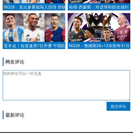
NG28：首次参赛就闯入四强 郑钦
哈维-西蒙斯：对进球和助攻感到
文创造历史央视新闻客户端.
满意，但没能取胜让我苦乐参半.
亚冬会｜短道速滑7日开赛 中国队
NG28：詹姆斯28+13东契奇31分
将全力冲金2025-02-07.
湖人险胜快船取五连胜.
网友评论
提交评论
最新评论