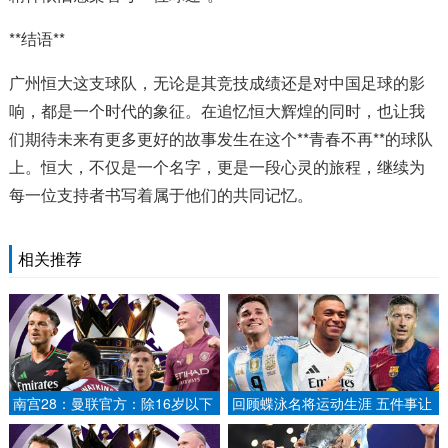
**结语**
广州恒大这支球队，无论是其竞技成绩还是对中国足球的影
响，都是一个时代的象征。在追忆恒大辉煌的同时，也让我
们期待未来有更多更好的故事发生在这个**青春不再**的球队
上。恒大，不仅是一个名字，更是一段心灵的旅程，继续为
每一位支持者书写着属于他们的共同记忆。
相关推荐
南宫28：曼联官方：除16岁以下
回顾蝶泳名将运动生涯 五件事让
青少年球票外，下赛季季票价格上
你更了解约瑟林