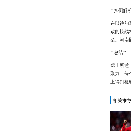
**实例解
在以往的
致的技战
鉴。河南
**总结**
综上所述
聚力，每
上得到检
相关推