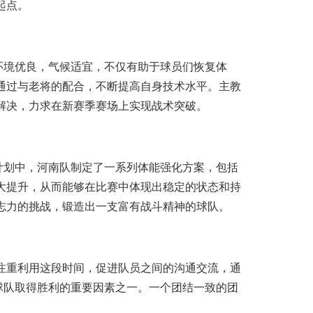
起点。
环境优良，气候适宜，不仅有助于球员们恢复体
通过与老将的配合，不断提高自身技术水平。主教
解决，力求在新赛季赛场上实现战术突破。
计划中，河南队制定了一系列体能强化方案，包括
大提升，从而能够在比赛中体现出稳定的状态和持
志力的挑战，锻造出一支富有战斗精神的球队。
注重利用这段时间，促进队员之间的沟通交流，通
球队取得胜利的重要因素之一。一个团结一致的团