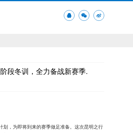
二阶段冬训，全力备战新赛季.
训计划，为即将到来的赛季做足准备。这次昆明之行