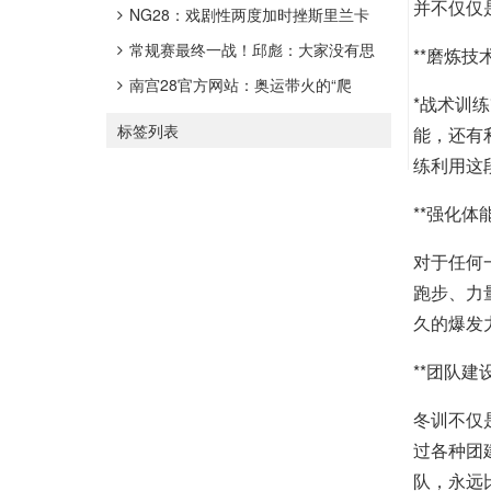
并不仅仅
年球票外，下赛季季票价格上涨约5%.
NG28：戏剧性两度加时挫斯里兰卡
我国英式女篮队重夺亚洲冠军.
常规赛最终一战！邱彪：大家没有思
**磨炼技
想包袱，到场上去拼搏就行了.
南宫28官方网站：奥运带火的“爬
*战术训
墙”“蹭地”，能火到明年吗？ ｜ 行业观
标签列表
能，还有
察.
练利用这
**强化体
对于任何
跑步、力
久的爆发
**团队建
冬训不仅
过各种团
队，永远