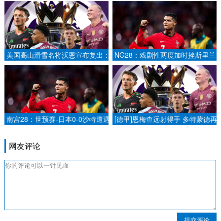
美国高山滑雪名将沃恩宣布复出：
NG28：戏剧性两度加时挫斯里兰
剑指2026年冬奥会2025-02-06.
卡 我国英式女篮队重夺亚洲冠军.
南宫28：世预赛-日本0-0沙特遭遇
[德甲]恩梅查远射得手 多特蒙德再
18强赛第二场平局.
下一城.
网友评论
提交评论