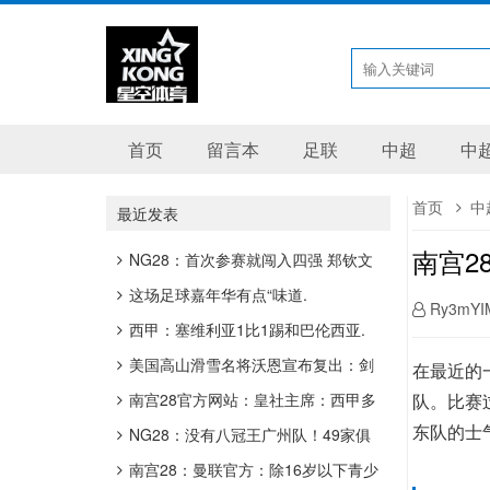
首页
留言本
足联
中超
中
首页
中
最近发表
南宫2
NG28：首次参赛就闯入四强 郑钦文
创造历史央视新闻客户端.
这场足球嘉年华有点“味道.
Ry3mYI
西甲：塞维利亚1比1踢和巴伦西亚.
美国高山滑雪名将沃恩宣布复出：剑
在最近的
指2026年冬奥会2025-02-06.
南宫28官方网站：皇社主席：西甲多
队。比赛
东队的士
支球队要打欧战，赛程众口难调，确实
NG28：没有八冠王广州队！49家俱
不好排.
乐部获足协准入资格中新体坛.
南宫28：曼联官方：除16岁以下青少