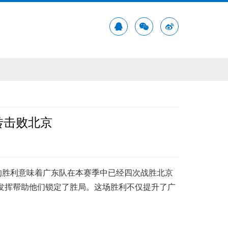
逆转击败北京
赛的胜利意味着广东队在本赛季中已经四次战胜北京
发挥帮助他们锁定了胜局。这场胜利不仅提升了广