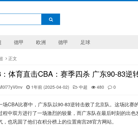
超
德甲
欧洲
德甲
足球
超
正文
8：体育直击CBA：赛季四杀 广东90-83
M0l77yV0nv
1年前 (2025-04-02)
中超
480
0
一场CBA比赛中，广东队以90-83逆转击败了北京队。这场比
过程中双方进行了一场激烈的较量，而广东队在最后时刻的出色
气，也巩固了他们在积分榜上的位置南宫28官方网站。