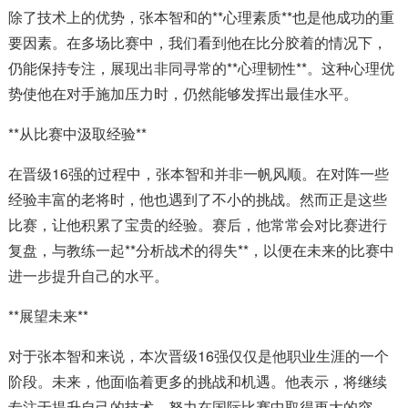
除了技术上的优势，张本智和的**心理素质**也是他成功的重
要因素。在多场比赛中，我们看到他在比分胶着的情况下，
仍能保持专注，展现出非同寻常的**心理韧性**。这种心理优
势使他在对手施加压力时，仍然能够发挥出最佳水平。
**从比赛中汲取经验**
在晋级16强的过程中，张本智和并非一帆风顺。在对阵一些
经验丰富的老将时，他也遇到了不小的挑战。然而正是这些
比赛，让他积累了宝贵的经验。赛后，他常常会对比赛进行
复盘，与教练一起**分析战术的得失**，以便在未来的比赛中
进一步提升自己的水平。
**展望未来**
对于张本智和来说，本次晋级16强仅仅是他职业生涯的一个
阶段。未来，他面临着更多的挑战和机遇。他表示，将继续
专注于提升自己的技术，努力在国际比赛中取得更大的突