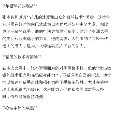
**年轻球员的崛起**
张本智和以其**超凡的速度和出众的台球技术**著称，这位年
轻球员在短时间内已然成为日本乒乓球队的中坚力量。相比
更老一辈的选手，他的打法更加灵活多变，结合了亚洲选手
的灵活和欧洲选手的力量。他的晋级让人们看到了年轻一代
选手的潜力，也为乒乓球运动注入了新的活力。
**精湛的技术与策略**
在本次比赛中，张本智和面对的对手风格多样，但他**凭借敏
锐的战术眼光和临场应变能力**，不断调整自己的打法。他常
常以快速的反手击球和强有力的正手抽杀取胜，尤其在关键
球上表现得尤为冷静。这种能力让他在多次面临对手反扑
时，依然能够保持领先。
**心理素质的成熟**