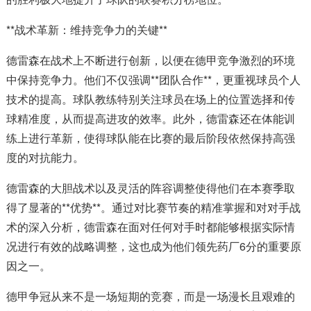
**战术革新：维持竞争力的关键**
德雷森在战术上不断进行创新，以便在德甲竞争激烈的环境
中保持竞争力。他们不仅强调**团队合作**，更重视球员个人
技术的提高。球队教练特别关注球员在场上的位置选择和传
球精准度，从而提高进攻的效率。此外，德雷森还在体能训
练上进行革新，使得球队能在比赛的最后阶段依然保持高强
度的对抗能力。
德雷森的大胆战术以及灵活的阵容调整使得他们在本赛季取
得了显著的**优势**。通过对比赛节奏的精准掌握和对对手战
术的深入分析，德雷森在面对任何对手时都能够根据实际情
况进行有效的战略调整，这也成为他们领先药厂6分的重要原
因之一。
德甲争冠从来不是一场短期的竞赛，而是一场漫长且艰难的