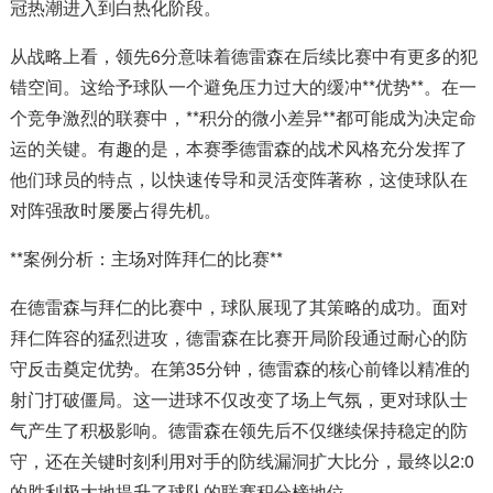
冠热潮进入到白热化阶段。
从战略上看，领先6分意味着德雷森在后续比赛中有更多的犯
错空间。这给予球队一个避免压力过大的缓冲**优势**。在一
个竞争激烈的联赛中，**积分的微小差异**都可能成为决定命
运的关键。有趣的是，本赛季德雷森的战术风格充分发挥了
他们球员的特点，以快速传导和灵活变阵著称，这使球队在
对阵强敌时屡屡占得先机。
**案例分析：主场对阵拜仁的比赛**
在德雷森与拜仁的比赛中，球队展现了其策略的成功。面对
拜仁阵容的猛烈进攻，德雷森在比赛开局阶段通过耐心的防
守反击奠定优势。在第35分钟，德雷森的核心前锋以精准的
射门打破僵局。这一进球不仅改变了场上气氛，更对球队士
气产生了积极影响。德雷森在领先后不仅继续保持稳定的防
守，还在关键时刻利用对手的防线漏洞扩大比分，最终以2:0
的胜利极大地提升了球队的联赛积分榜地位。