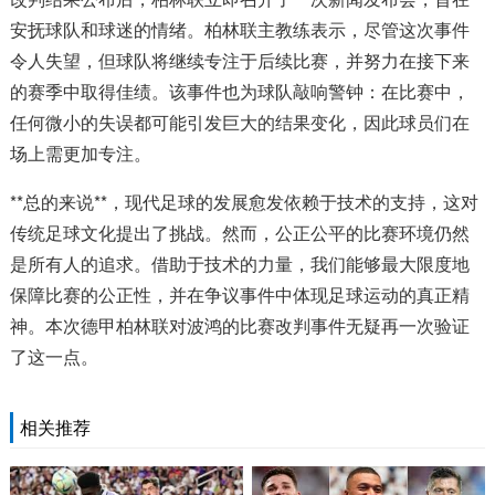
安抚球队和球迷的情绪。柏林联主教练表示，尽管这次事件
令人失望，但球队将继续专注于后续比赛，并努力在接下来
的赛季中取得佳绩。该事件也为球队敲响警钟：在比赛中，
任何微小的失误都可能引发巨大的结果变化，因此球员们在
场上需更加专注。
**总的来说**，现代足球的发展愈发依赖于技术的支持，这对
传统足球文化提出了挑战。然而，公正公平的比赛环境仍然
是所有人的追求。借助于技术的力量，我们能够最大限度地
保障比赛的公正性，并在争议事件中体现足球运动的真正精
神。本次德甲柏林联对波鸿的比赛改判事件无疑再一次验证
了这一点。
相关推荐