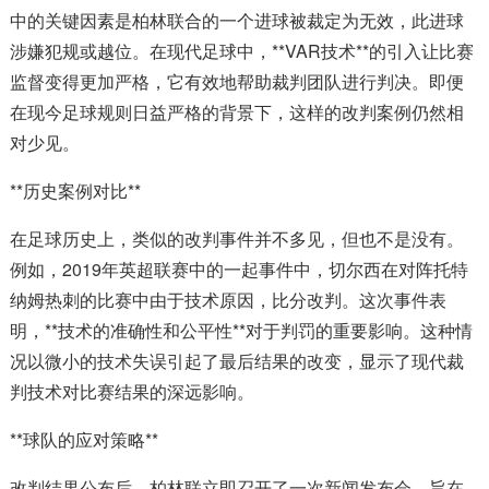
中的关键因素是柏林联合的一个进球被裁定为无效，此进球
涉嫌犯规或越位。在现代足球中，**VAR技术**的引入让比赛
监督变得更加严格，它有效地帮助裁判团队进行判决。即便
在现今足球规则日益严格的背景下，这样的改判案例仍然相
对少见。
**历史案例对比**
在足球历史上，类似的改判事件并不多见，但也不是没有。
例如，2019年英超联赛中的一起事件中，切尔西在对阵托特
纳姆热刺的比赛中由于技术原因，比分改判。这次事件表
明，**技术的准确性和公平性**对于判罚的重要影响。这种情
况以微小的技术失误引起了最后结果的改变，显示了现代裁
判技术对比赛结果的深远影响。
**球队的应对策略**
改判结果公布后，柏林联立即召开了一次新闻发布会，旨在