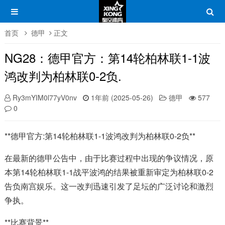
首页
德甲
正文
NG28：德甲官方：第14轮柏林联1-1波
鸿改判为柏林联0-2负.
Ry3mYIM0l77yV0nv
1年前 (2025-05-26)
德甲
577
0
**德甲官方:第14轮柏林联1-1波鸿改判为柏林联0-2负**
在最新的德甲公告中，由于比赛过程中出现的争议情况，原
本第14轮柏林联1-1战平波鸿的结果被重新审定为柏林联0-2
告负南宫娱乐。这一改判迅速引发了足坛的广泛讨论和激烈
争执。
**比赛背景**