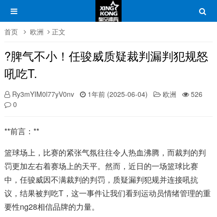
首页
欧洲
正文
?脾气不小！任骏威质疑裁判漏判犯规怒
吼吃T.
Ry3mYIM0l77yV0nv
1年前 (2025-06-04)
欧洲
526
0
**前言：**
篮球场上，比赛的紧张气氛往往令人热血沸腾，而裁判的判
罚更加左右着赛场上的天平。然而，近日的一场篮球比赛
中，任骏威因不满裁判的判罚，质疑漏判犯规并连接吼抗
议，结果被判吃T，这一事件让我们看到运动员情绪管理的重
要性ng28相信品牌的力量。