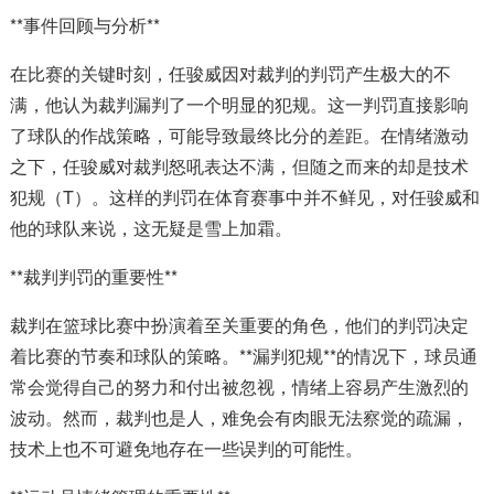
**事件回顾与分析**
在比赛的关键时刻，任骏威因对裁判的判罚产生极大的不
满，他认为裁判漏判了一个明显的犯规。这一判罚直接影响
了球队的作战策略，可能导致最终比分的差距。在情绪激动
之下，任骏威对裁判怒吼表达不满，但随之而来的却是技术
犯规（T）。这样的判罚在体育赛事中并不鲜见，对任骏威和
他的球队来说，这无疑是雪上加霜。
**裁判判罚的重要性**
裁判在篮球比赛中扮演着至关重要的角色，他们的判罚决定
着比赛的节奏和球队的策略。**漏判犯规**的情况下，球员通
常会觉得自己的努力和付出被忽视，情绪上容易产生激烈的
波动。然而，裁判也是人，难免会有肉眼无法察觉的疏漏，
技术上也不可避免地存在一些误判的可能性。