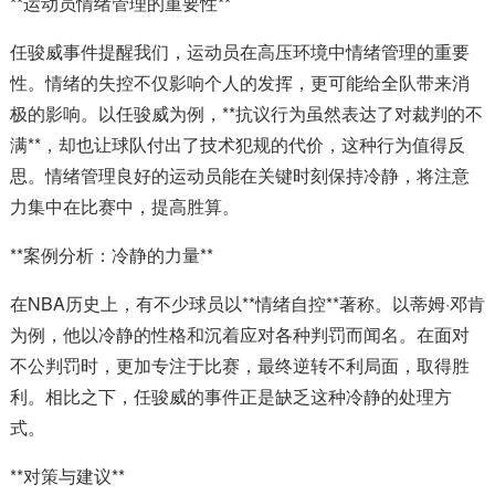
**运动员情绪管理的重要性**
任骏威事件提醒我们，运动员在高压环境中情绪管理的重要
性。情绪的失控不仅影响个人的发挥，更可能给全队带来消
极的影响。以任骏威为例，**抗议行为虽然表达了对裁判的不
满**，却也让球队付出了技术犯规的代价，这种行为值得反
思。情绪管理良好的运动员能在关键时刻保持冷静，将注意
力集中在比赛中，提高胜算。
**案例分析：冷静的力量**
在NBA历史上，有不少球员以**情绪自控**著称。以蒂姆·邓肯
为例，他以冷静的性格和沉着应对各种判罚而闻名。在面对
不公判罚时，更加专注于比赛，最终逆转不利局面，取得胜
利。相比之下，任骏威的事件正是缺乏这种冷静的处理方
式。
**对策与建议**