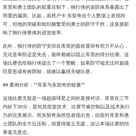
库里和勇士团队的双重压制下，独行侠的攻防体系暴露出了
明显的漏洞。比如，虽然卢卡·东契奇在个人数据上表现尚
可，但他的突破和组织频繁受到勇士的防守干扰，这直接影
响了独行侠整体的进攻效率。
此外，独行侠的防守安排在库里的面前显得有些力不从心，
无论是单防还是夹击，最终都难以阻止库里的得分狂潮。这
场比赛也给独行侠提出了一个警醒：如果防守端无法对超级
巨星形成有效限制，就难以赢得关键比赛。
## 案例分析：**库里与东契奇的较量**
这场比赛无疑是一场超级球星之间的直接对话。库里在三节
内砍下30分，是对其投篮技术、比赛节奏控制以及战术执行
力的完美展示。而东契奇虽然也表现出色，但面对库里和勇
士团队的全方位压制，却显得孤立无援，这让本场比赛的结
果毫无悬念。