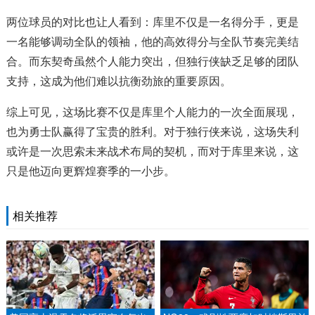
两位球员的对比也让人看到：库里不仅是一名得分手，更是
一名能够调动全队的领袖，他的高效得分与全队节奏完美结
合。而东契奇虽然个人能力突出，但独行侠缺乏足够的团队
支持，这成为他们难以抗衡劲旅的重要原因。
综上可见，这场比赛不仅是库里个人能力的一次全面展现，
也为勇士队赢得了宝贵的胜利。对于独行侠来说，这场失利
或许是一次思索未来战术布局的契机，而对于库里来说，这
只是他迈向更辉煌赛季的一小步。
相关推荐