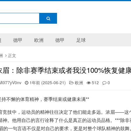
超
德甲
欧洲
德甲
足球
洲
正文
浓眉：除非赛季结束或者我没100%恢复健康
M0l77yV0nv
1年前 (2025-06-21)
欧洲
512
0
：坚持不懈的体育精神，赛季结束或健康未满**
育竞技中，运动员的精神往往决定了他们能走多远。浓眉——这
精神。他用自己的言行诠释了什么是真正的运动员品格。**"除非
，浓眉的一句言语不仅是对自己的要求，更是对整个球队精神的鼓舞