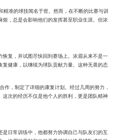
质和精准的球技闻名于世。然而，在不断的比赛与训
麻烦，总是会影响他们的发挥甚至职业生涯。但浓
力恢复，并试图尽快回到赛场上。浓眉从来不是一
恢复健康，以继续为球队贡献力量。这种无畏的态
医合作，制定了详细的康复计划。经过几周的努力，
。这次的经历不仅是他个人的胜利，更是团队精神
还是日常训练中，他都努力协调自己与队友们的互