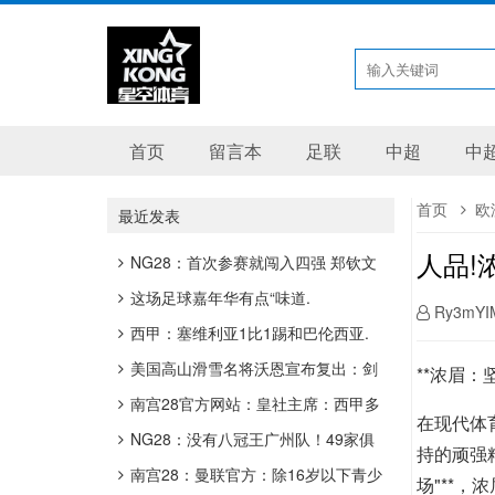
首页
留言本
足联
中超
中
首页
欧
最近发表
人品!
NG28：首次参赛就闯入四强 郑钦文
创造历史央视新闻客户端.
这场足球嘉年华有点“味道.
Ry3mYI
西甲：塞维利亚1比1踢和巴伦西亚.
美国高山滑雪名将沃恩宣布复出：剑
**浓眉
指2026年冬奥会2025-02-06.
南宫28官方网站：皇社主席：西甲多
在现代体
支球队要打欧战，赛程众口难调，确实
NG28：没有八冠王广州队！49家俱
持的顽强
不好排.
乐部获足协准入资格中新体坛.
南宫28：曼联官方：除16岁以下青少
场"**