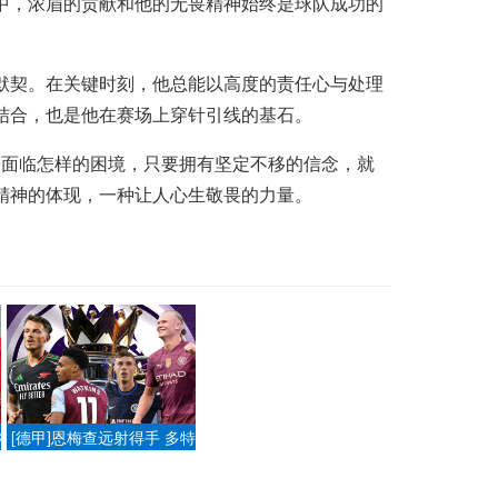
中，浓眉的贡献和他的无畏精神始终是球队成功的
默契。在关键时刻，他总能以高度的责任心与处理
结合，也是他在赛场上穿针引线的基石。
无论面临怎样的困境，只要拥有坚定不移的信念，就
精神的体现，一种让人心生敬畏的力量。
沙
[德甲]恩梅查远射得手 多特
蒙德再下一城.