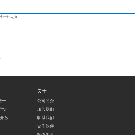
众口难调，确实不
年吗？ ｜ 行业观察.
打冠军.
论
论
关于
送一
公司简介
行动
加入我们
n开放
联系我们
合作伙伴
媒体报道