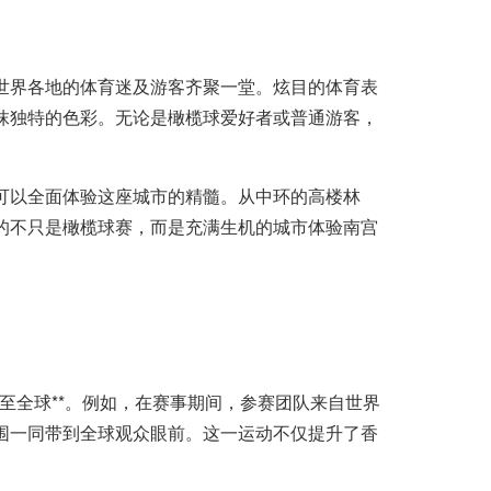
世界各地的体育迷及游客齐聚一堂。炫目的体育表
抹独特的色彩。无论是橄榄球爱好者或普通游客，
可以全面体验这座城市的精髓。从中环的高楼林
的不只是橄榄球赛，而是充满生机的城市体验南宫
播至全球**。例如，在赛事期间，参赛团队来自世界
围一同带到全球观众眼前。这一运动不仅提升了香