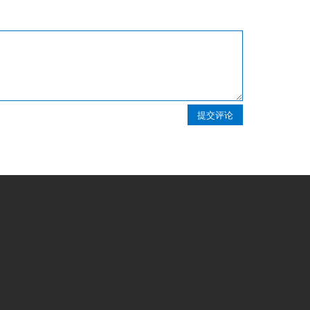
国队告捷!
提交评论