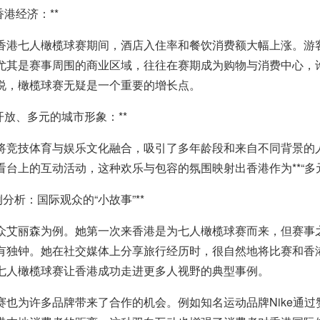
振香港经济：**
香港七人橄榄球赛期间，酒店入住率和餐饮消费额大幅上涨。游
尤其是赛事周围的商业区域，往往在赛期成为购物与消费中心，
说，橄榄球赛无疑是一个重要的增长点。
打造开放、多元的城市形象：**
将竞技体育与娱乐文化融合，吸引了多年龄段和来自不同背景的
看台上的互动活动，这种欢乐与包容的氛围映射出香港作为**“多元
*案例分析：国际观众的“小故事”**
众艾丽森为例。她第一次来香港是为七人橄榄球赛而来，但赛事
有独钟。她在社交媒体上分享旅行经历时，很自然地将比赛和香
七人橄榄球赛让香港成功走进更多人视野的典型事例。
赛也为许多品牌带来了合作的机会。例如知名运动品牌Nike通